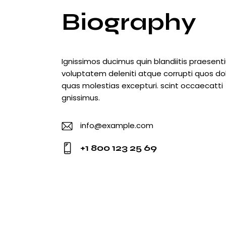
Biography
Ignissimos ducimus quin blandiitis praesen
voluptatem deleniti atque corrupti quos do
quas molestias excepturi. scint occaecatti
gnissimus.
info@example.com
E-
+1 800 123 25 69
m
Ph
ail
o
:
ne
: