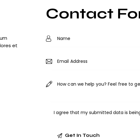
Contact F
tium
lores et
I agree that my submitted data is bei