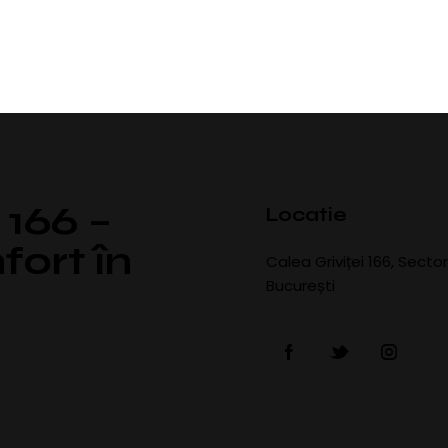
 166 –
Locatie
fort în
Calea Griviței 166, Sector 
București