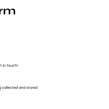
orm
ng
collected and stored
.