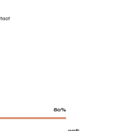
tact
80%
90%