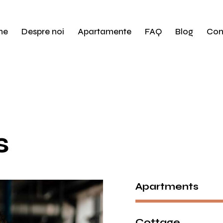
me
Despre noi
Apartamente
FAQ
Blog
Con
s
Apartments
Cottage