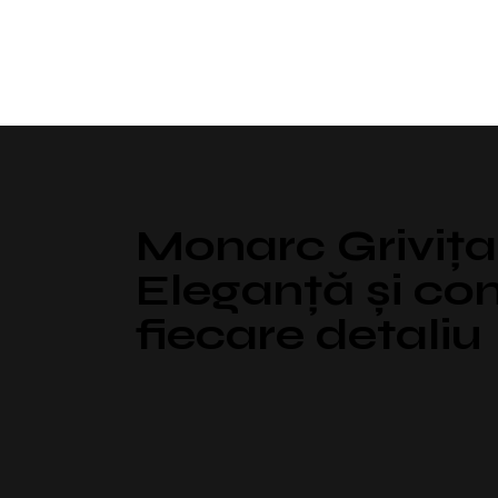
Monarc Grivița
Eleganță și con
fiecare detaliu